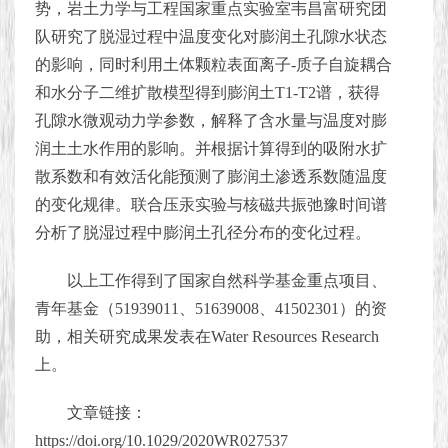
势，岩土力学与工程国家重点实验室韦昌富研究团
队研究了脱湿过程中温度变化对膨润土孔隙水状态
的影响，同时利用土体颗粒表面离子-质子自旋耦合
和水分子二维扩散模型得到膨润土T1-T2谱，获得
孔隙水微观动力学参数，解释了含水量与温度对膨
润土土水作用的影响。并根据计算得到的吸附水扩
散系数和有效活化能预测了膨润土渗透系数随温度
的变化规律。联合压汞实验与核磁共振弛豫时间谱
分析了脱湿过程中膨润土孔径分布的变化过程。
以上工作得到了国家自然科学基金重点项目、
青年基金（51939011、51639008、41502301）的资
助，相关研究成果发表在Water Resources Research
上。
文章链接：
https://doi.org/10.1029/2020WR027537