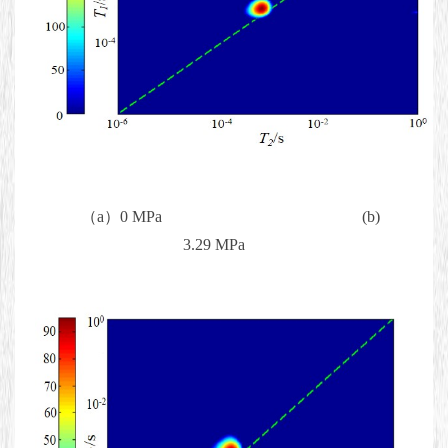
（a）0 MPa (b)
3.29 MPa