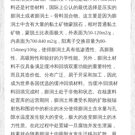
料还是衬垫材料，国际上公认的最优选择是压实的
膨润土或者膨润土－骨料混合物。这主要是因为膨
润土中含有大量的黏土矿物蒙脱石，相对普通黏土
矿物，蒙脱土比表面极大，外表面为50-120m2/g，
内表面为700-840 m2/g，阳离子交换容量为80-
154meq/100g，使得膨润土具有低渗透性、高膨胀
性、高吸附性和较好的力学性能。另外，膨润土材
料不仅具备满足缓冲和回填双重功能的重要特性，
而且其造价低、分布广泛、易于开采和加工，因此
成为世界各国优选的缓冲回填材料。当缓冲/回填材
料回填完成时，膨润土处于非饱和状态。在核废料
处置库的运营期间，膨润土将遭受长期的扩散核辐
射热和围岩中的析出的水分使得膨润土含水量与孔
隙水温度发生较大的变化，极大的改变膨润土的水
力性质。在此过程中处置罐一旦腐蚀并发生泄漏，
核素就会随着膨润土中吸附水发生迁移与扩散，最