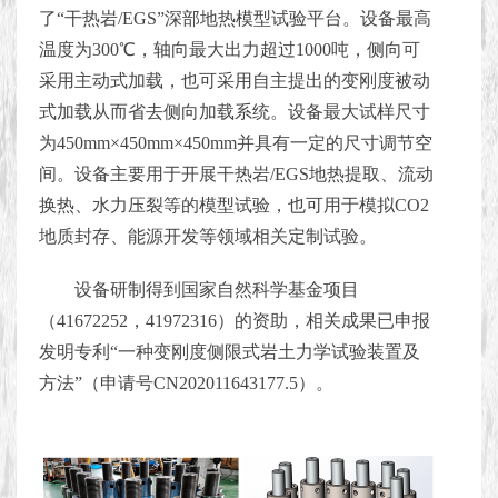
了“干热岩/EGS”深部地热模型试验平台。设备最高
温度为300℃，轴向最大出力超过1000吨，侧向可
采用主动式加载，也可采用自主提出的变刚度被动
式加载从而省去侧向加载系统。设备最大试样尺寸
为450mm×450mm×450mm并具有一定的尺寸调节空
间。设备主要用于开展干热岩/EGS地热提取、流动
换热、水力压裂等的模型试验，也可用于模拟
CO
2
地质封存、能源开发等领域相关定制试验。
设备研制得到国家自然科学基金项目
（41672252，41972316）的资助，相关成果已申报
发明专利“一种变刚度侧限式岩土力学试验装置及
方法”（申请号CN202011643177.5）。